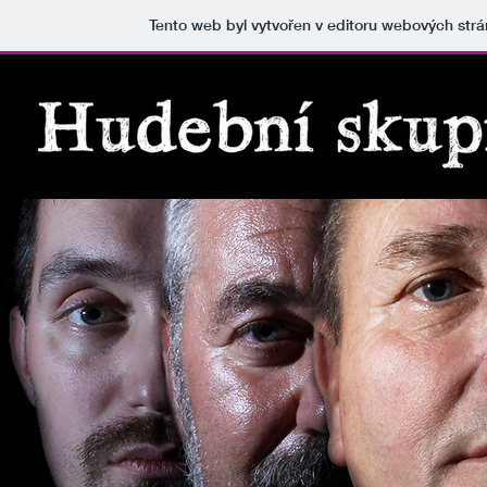
Tento web byl vytvořen v editoru webových str